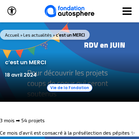
Aller au contenu
Ouvrir la barre d’outils
Accueil
»
Les actualités
»
c’est un MERCI
c’est un MERCI
18 avril 2024
Vie de la Fondation
3 mois ➡ 54 projets
Ce mois d’avril est consacré à la présélection des pépites ✨